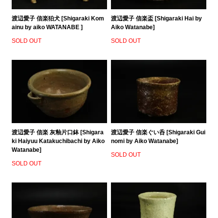
渡辺愛子 信楽狛犬 [Shigaraki Kom
渡辺愛子 信楽盃 [Shigaraki Hai by
ainu by aiko WATANABE ]
Aiko Watanabe]
SOLD OUT
SOLD OUT
渡辺愛子 信楽 灰釉片口鉢 [Shigara
渡辺愛子 信楽ぐい呑 [Shigaraki Gui
ki Haiyuu Katakuchibachi by Aiko
nomi by Aiko Watanabe]
Watanabe]
SOLD OUT
SOLD OUT