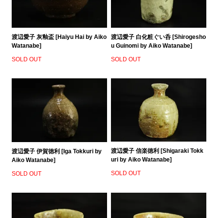
渡辺愛子 白化粧ぐい呑 [Shirogesho
渡辺愛子 灰釉盃 [Haiyu Hai by Aiko
u Guinomi by Aiko Watanabe]
Watanabe]
SOLD OUT
SOLD OUT
渡辺愛子 信楽徳利 [Shigaraki Tokk
渡辺愛子 伊賀徳利 [Iga Tokkuri by
uri by Aiko Watanabe]
Aiko Watanabe]
SOLD OUT
SOLD OUT