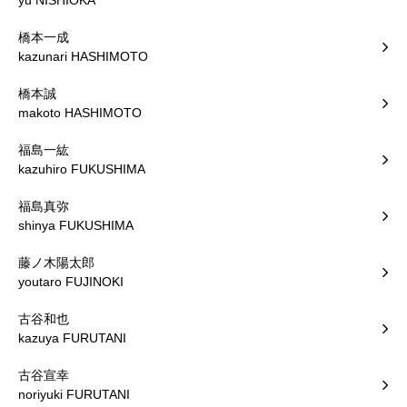
yu NISHIOKA
橋本一成
kazunari HASHIMOTO
橋本誠
makoto HASHIMOTO
福島一紘
kazuhiro FUKUSHIMA
福島真弥
shinya FUKUSHIMA
藤ノ木陽太郎
youtaro FUJINOKI
古谷和也
kazuya FURUTANI
古谷宣幸
noriyuki FURUTANI