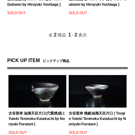
Guinomi by Hiroyuki Yoshiaga ]
uinomi by Hiroyuki Yoshiaga ]
SOLD OUT
SOLD OUT
2
1
2
全
商品
-
表示
PICK UP ITEM
ピックアップ商品
古谷宣幸 油滴天目片口(穴窯焼成) [
古谷宣幸 桃銀油滴天目片口 [ Tougi
Yuteki Tenmoku Katakuchi by No
n Yuteki Tenmoku Katakuchi by N
riyuki Furutani ]
oriyuki Furutani ]
SOLD OUT
SOLD OUT