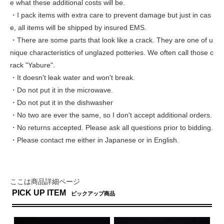
e what these additional costs will be.
・I pack items with extra care to prevent damage but just in cas
e, all items will be shipped by insured EMS.
・There are some parts that look like a crack. They are one of u
nique characteristics of unglazed potteries. We often call those c
rack "Yabure".
・It doesn't leak water and won't break.
・Do not put it in the microwave.
・Do not put it in the dishwasher
・No two are ever the same, so I don't accept additional orders.
・No returns accepted. Please ask all questions prior to bidding.
・Please contact me either in Japanese or in English.
ここは商品詳細ページ
PICK UP ITEM
ピックアップ商品