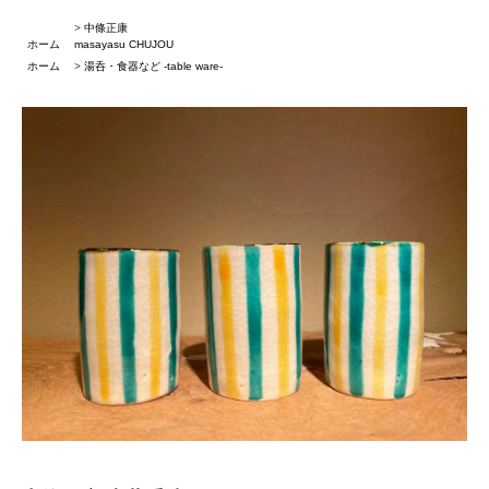
>
中條正康
ホーム
masayasu CHUJOU
ホーム
>
湯呑・食器など -table ware-