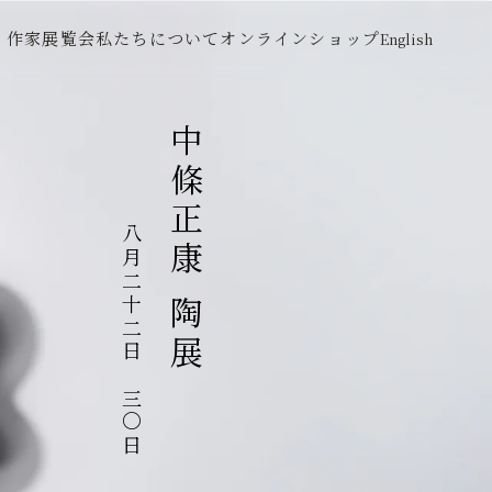
作家
展覧会
私たちについて
オンラインショップ
English
中條正康 陶展
八月二十二日～三〇日