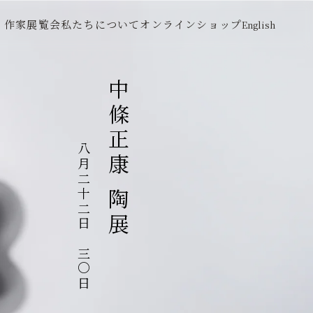
作家
展覧会
私たちについて
オンラインショップ
English
中條正康 陶展
八月二十二日～三〇日