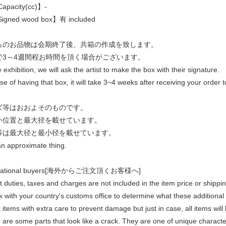
pacity(cc)】-
gned wood box】有 included
らのお品物は会期終了後、共箱の作成を致します。
で3～4週間程お時間を頂く場合がございます。
e exhibition, we will ask the artist to make the box with their signature.
se of having that box, it will take 3~4 weeks after receiving your order 
ズ等はおおよそのものです。
い位置と最大径を載せています。
等は最大径と最小径を載せています。
an approximate thing.
rnational buyers[海外からご注文頂くお客様へ]
duties, taxes and charges are not included in the item price or shippi
 with your country's customs office to determine what these additional c
items with extra care to prevent damage but just in case, all items wil
re some parts that look like a crack. They are one of unique characteri