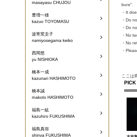
masayasu CHUJOU
bure".
・It doe
豊増一雄
・Do not
kazuo TOYOMASU
・Do not
波寄窯圭子
・No two
namiyosegama keiko
・No retu
・Please
西岡悠
yu NISHIOKA
橋本一成
ここは
kazunari HASHIMOTO
PICK
橋本誠
makoto HASHIMOTO
福島一紘
kazuhiro FUKUSHIMA
福島真弥
shinya FUKUSHIMA
古谷宣