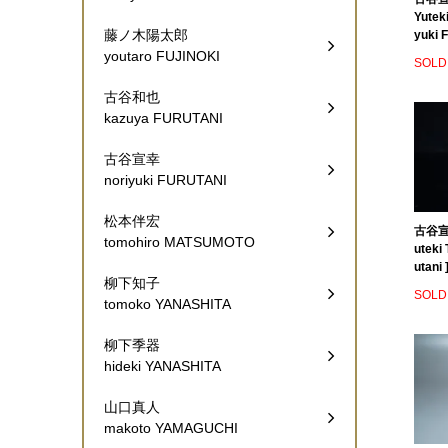
Yutek
藤ノ木陽太郎
yuki F
youtaro FUJINOKI
SOLD
古谷和也
kazuya FURUTANI
古谷宣幸
noriyuki FURUTANI
松本伴宏
古谷宣幸
tomohiro MATSUMOTO
uteki
utani 
柳下知子
SOLD
tomoko YANASHITA
柳下季器
hideki YANASHITA
山口真人
makoto YAMAGUCHI