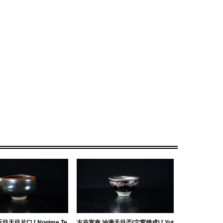
目天目片口 [ Nogime Te
古谷宣幸 油滴天目盃(穴窯焼成) [ Yut