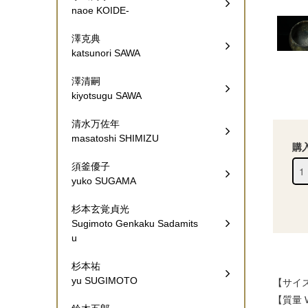
naoe KOIDE-
澤克典
katsunori SAWA
澤清嗣
kiyotsugu SAWA
清水万佐年
masatoshi SHIMIZU
購
須釜優子
yuko SUGAMA
杉本玄覚貞光
Sugimoto Genkaku Sadamits
u
杉本祐
yu SUGIMOTO
【サイズ 
【質量 We