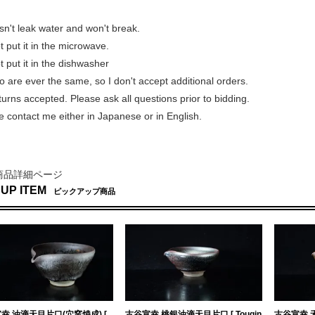
sn't leak water and won't break.
 put it in the microwave.
 put it in the dishwasher
 are ever the same, so I don't accept additional orders.
rns accepted. Please ask all questions prior to bidding.
 contact me either in Japanese or in English.
商品詳細ページ
 UP ITEM
ピックアップ商品
幸 油滴天目片口(穴窯焼成) [
古谷宣幸 桃銀油滴天目片口 [ Tougin
古谷宣幸 禾