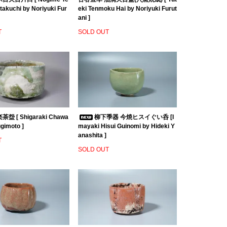
akuchi by Noriyuki Fur
eki Tenmoku Hai by Noriyuki Furut
ani ]
T
SOLD OUT
盌 [ Shigaraki Chawa
柳下季器 今焼ヒスイぐい呑 [I
ugimoto ]
mayaki Hisui Guinomi by Hideki Y
anashita ]
T
SOLD OUT