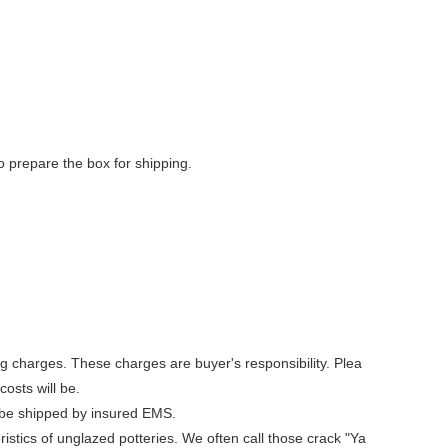
to prepare the box for shipping.
ng charges. These charges are buyer's responsibility. Plea
osts will be.
l be shipped by insured EMS.
stics of unglazed potteries. We often call those crack "Ya