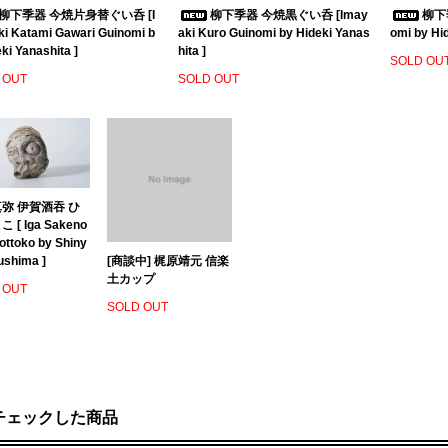
柳下季器 今焼片身替ぐい呑 [I
柳下季器 今焼黒ぐい呑 [Imay
柳下季
i Katami Gawari Guinomi b
aki Kuro Guinomi by Hideki Yanas
omi by Hid
ki Yanashita ]
hita ]
SOLD OU
 OUT
SOLD OUT
弥 伊賀酒吞 ひ
 [ Iga Sakeno
ottoko by Shiny
ushima ]
[商談中] 梶原靖元 信楽
土カップ
 OUT
SOLD OUT
チェックした商品