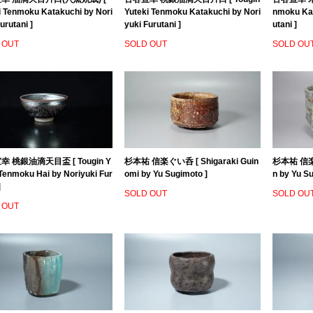
i Tenmoku Katakuchi by Nori
Yuteki Tenmoku Katakuchi by Nori
nmoku Kat
urutani ]
yuki Furutani ]
utani ]
 OUT
SOLD OUT
SOLD OU
 桃銀油滴天目盃 [ Tougin Y
杉本祐 信楽ぐい呑 [ Shigaraki Guin
杉本祐 信楽茶
 Tenmoku Hai by Noriyuki Fur
omi by Yu Sugimoto ]
n by Yu S
]
SOLD OUT
SOLD OU
 OUT