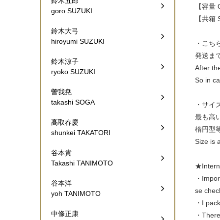
鈴木五郎
【容量 Ca
goro SUZUKI
【共箱 Si
鈴木大弓
hiroyumi SUZUKI
・こち
発送ま
鈴木涼子
After th
ryoko SUZUKI
So in ca
曽我尭
takashi SOGA
・サイ
最も高
髙取春慶
楕円型
shunkei TAKATORI
Size is 
谷本貴
Takashi TANIMOTO
★Inte
・Import 
谷本洋
se check
yoh TANIMOTO
・I pack 
中條正康
・There a