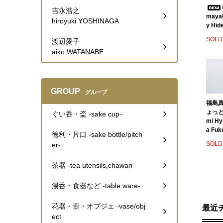
吉永浩之
mayak
hiroyuki YOSHINAGA
y Hide
SOLD
渡辺愛子
aiko WATANABE
GROUP
グループ
福島真
ょっとこ
ぐい呑・盃 -sake cup-
mi Hy
a Fuk
徳利・片口 -sake bottle/pitch
SOLD
er-
茶器 -tea utensils,chawan-
湯呑・食器など -table ware-
花器・壺・オブジェ -vase/obj
最近
ect