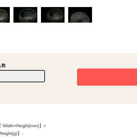
入数
Width×Height(mm)】×
ight(g)】-