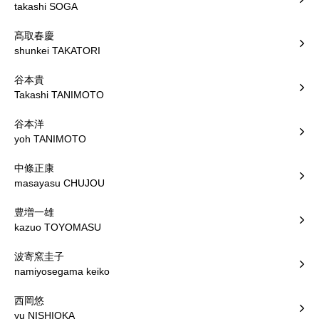
takashi SOGA
髙取春慶
shunkei TAKATORI
谷本貴
Takashi TANIMOTO
谷本洋
yoh TANIMOTO
中條正康
masayasu CHUJOU
豊増一雄
kazuo TOYOMASU
波寄窯圭子
namiyosegama keiko
西岡悠
yu NISHIOKA