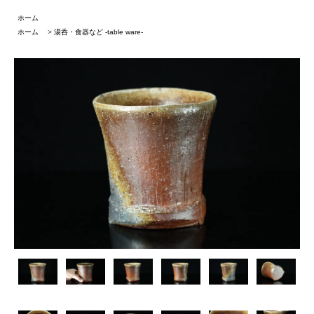
ホーム
ホーム
>
湯呑・食器など -table ware-