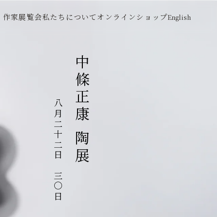
作家
展覧会
私たちについて
オンラインショップ
English
中條正康 陶展
八月二十二日～三〇日