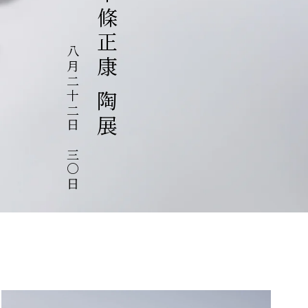
中條正康 陶展
八月二十二日～三〇日