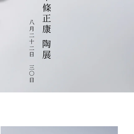
中條正康 陶展
八月二十二日～三〇日