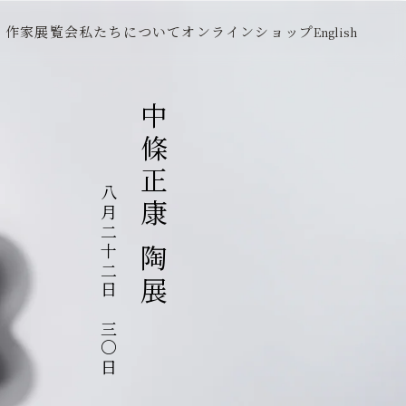
作家
展覧会
私たちについて
オンラインショップ
English
中條正康 陶展
八月二十二日～三〇日