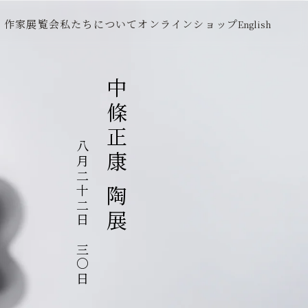
作家
展覧会
私たちについて
オンラインショップ
English
中條正康 陶展
八月二十二日～三〇日