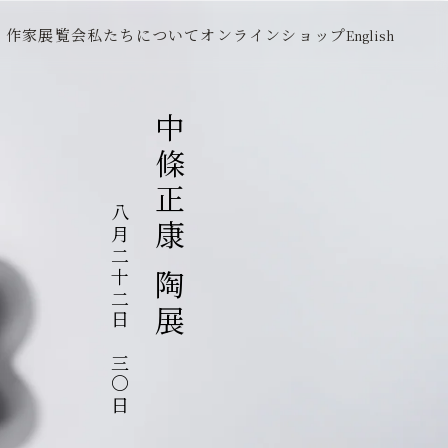
作家
展覧会
私たちについて
オンラインショップ
English
中條正康 陶展
八月二十二日～三〇日