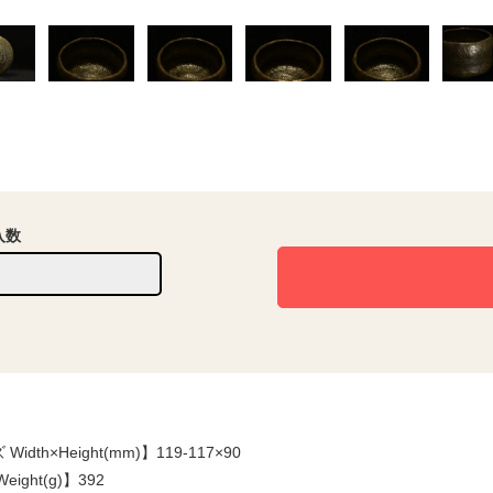
入数
idth×Height(mm)】119-117×90
eight(g)】392