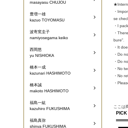
masayasu CHUJOU
★Inte
・Import 
豊増一雄
se check
kazuo TOYOMASU
・I pack 
波寄窯圭子
・There a
namiyosegama keiko
bure".
・It doe
西岡悠
・Do not
yu NISHIOKA
・Do not
橋本一成
・No two
kazunari HASHIMOTO
・No retu
・Please
橋本誠
makoto HASHIMOTO
福島一紘
ここは
kazuhiro FUKUSHIMA
PICK
福島真弥
shinya FUKUSHIMA