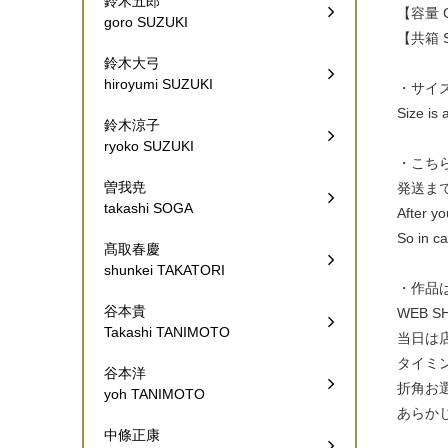
鈴木五郎
【容量 Ca
goro SUZUKI
【共箱 Si
鈴木大弓
hiroyumi SUZUKI
・サイ
Size is 
鈴木涼子
ryoko SUZUKI
・こち
曽我尭
発送ま
takashi SOGA
After yo
So in ca
髙取春慶
shunkei TAKATORI
・作品
谷本貴
WEB
Takashi TANIMOTO
当日は
タイミ
谷本洋
折角お
yoh TANIMOTO
あらか
中條正康