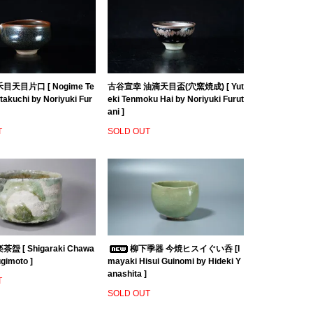
目天目片口 [ Nogime Te
古谷宣幸 油滴天目盃(穴窯焼成) [ Yut
akuchi by Noriyuki Fur
eki Tenmoku Hai by Noriyuki Furut
ani ]
T
SOLD OUT
盌 [ Shigaraki Chawa
柳下季器 今焼ヒスイぐい呑 [I
ugimoto ]
mayaki Hisui Guinomi by Hideki Y
anashita ]
T
SOLD OUT