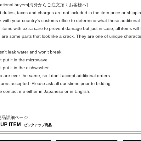
rnational buyers[海外からご注文頂くお客様へ]
duties, taxes and charges are not included in the item price or shippi
 with your country's customs office to determine what these additional c
items with extra care to prevent damage but just in case, all items wil
re some parts that look like a crack. They are one of unique characteri
sn't leak water and won't break.
 put it in the microwave.
 put it in the dishwasher
 are ever the same, so I don't accept additional orders.
rns accepted. Please ask all questions prior to bidding.
 contact me either in Japanese or in English.
商品詳細ページ
 UP ITEM
ピックアップ商品