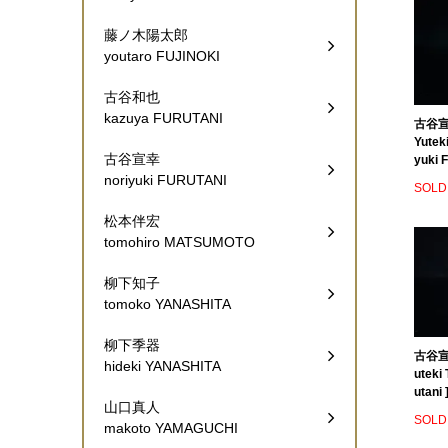
藤ノ木陽太郎
youtaro FUJINOKI
古谷和也
kazuya FURUTANI
古谷宣
Yutek
古谷宣幸
yuki F
noriyuki FURUTANI
SOLD
松本伴宏
tomohiro MATSUMOTO
柳下知子
tomoko YANASHITA
柳下季器
古谷宣幸
hideki YANASHITA
uteki
utani 
山口真人
SOLD
makoto YAMAGUCHI