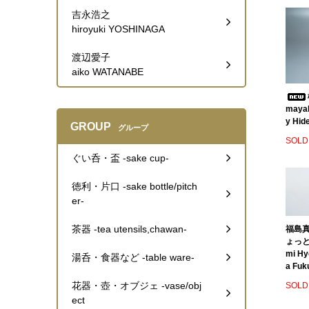
吉永浩之
hiroyuki YOSHINAGA
渡辺愛子
aiko WATANABE
mayak
y Hide
GROUP
グループ
SOLD
ぐい呑・盃 -sake cup-
徳利・片口 -sake bottle/pitch
er-
茶器 -tea utensils,chawan-
福島真
ょっとこ
mi Hy
湯呑・食器など -table ware-
a Fuk
花器・壺・オブジェ -vase/obj
SOLD
ect