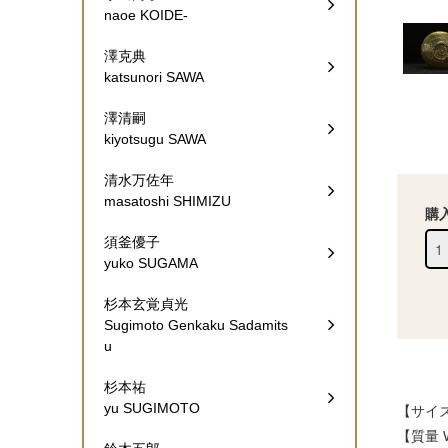
naoe KOIDE-
澤克典
katsunori SAWA
澤清嗣
kiyotsugu SAWA
清水万佐年
masatoshi SHIMIZU
購
須釜優子
yuko SUGAMA
杉本玄覚貞光
Sugimoto Genkaku Sadamits
u
杉本祐
yu SUGIMOTO
【サイズ W
【質量 W