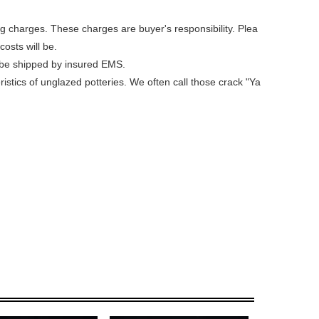
ng charges. These charges are buyer's responsibility. Plea
osts will be.
l be shipped by insured EMS.
stics of unglazed potteries. We often call those crack "Ya