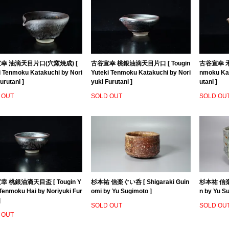
幸 油滴天目片口(穴窯焼成) [
古谷宣幸 桃銀油滴天目片口 [ Tougin
古谷宣幸 禾
i Tenmoku Katakuchi by Nori
Yuteki Tenmoku Katakuchi by Nori
nmoku Kat
urutani ]
yuki Furutani ]
utani ]
 OUT
SOLD OUT
SOLD OU
 桃銀油滴天目盃 [ Tougin Y
杉本祐 信楽ぐい呑 [ Shigaraki Guin
杉本祐 信楽茶
 Tenmoku Hai by Noriyuki Fur
omi by Yu Sugimoto ]
n by Yu S
]
SOLD OUT
SOLD OU
 OUT