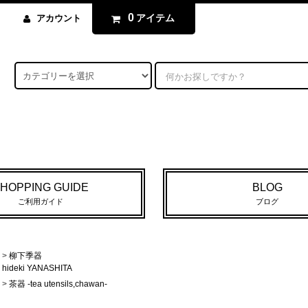
0
アイテム
アカウント
HOPPING GUIDE
BLOG
ご利用ガイド
ブログ
>
柳下季器
hideki YANASHITA
>
茶器 -tea utensils,chawan-