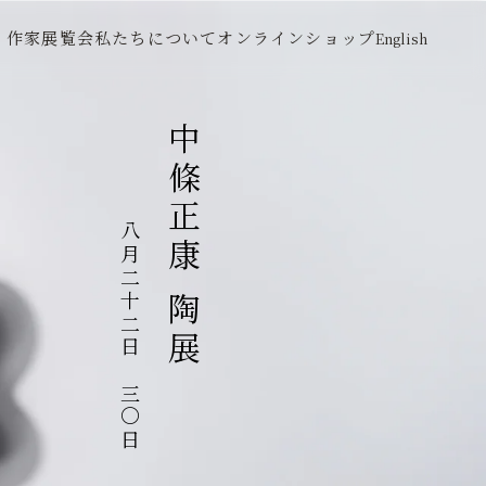
作家
展覧会
私たちについて
オンラインショップ
English
中條正康 陶展
八月二十二日～三〇日