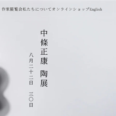
作家
展覧会
私たちについて
オンラインショップ
English
中條正康 陶展
八月二十二日～三〇日