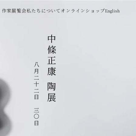
作家
展覧会
私たちについて
オンラインショップ
English
中條正康 陶展
八月二十二日～三〇日