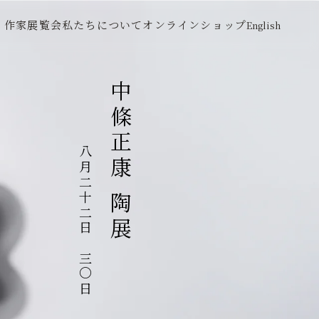
作家
展覧会
私たちについて
オンラインショップ
English
中條正康 陶展
八月二十二日～三〇日