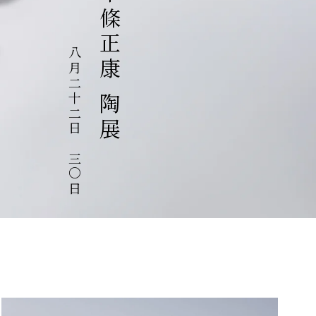
中條正康 陶展
八月二十二日～三〇日