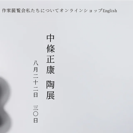
作家
展覧会
私たちについて
オンラインショップ
English
中條正康 陶展
八月二十二日～三〇日