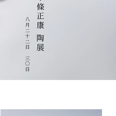
中條正康 陶展
八月二十二日～三〇日