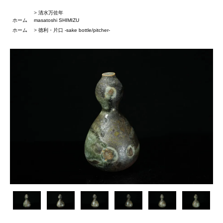
>
清水万佐年
ホーム
masatoshi SHIMIZU
ホーム
>
徳利・片口 -sake bottle/pitcher-