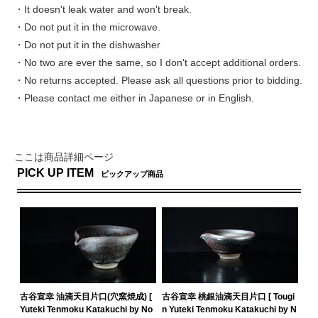
・It doesn't leak water and won't break.
・Do not put it in the microwave.
・Do not put it in the dishwasher
・No two are ever the same, so I don't accept additional orders.
・No returns accepted. Please ask all questions prior to bidding.
・Please contact me either in Japanese or in English.
ここは商品詳細ページ
PICK UP ITEM
ピックアップ商品
古谷宣幸 油滴天目片口(穴窯焼成) [
古谷宣幸 桃銀油滴天目片口 [ Tougi
Yuteki Tenmoku Katakuchi by No
n Yuteki Tenmoku Katakuchi by N