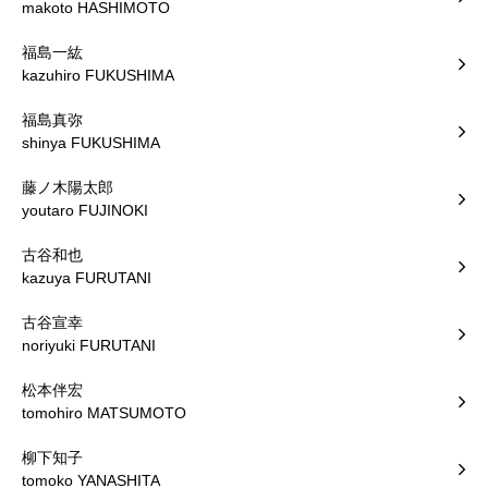
makoto HASHIMOTO
福島一紘
kazuhiro FUKUSHIMA
福島真弥
shinya FUKUSHIMA
藤ノ木陽太郎
youtaro FUJINOKI
古谷和也
kazuya FURUTANI
古谷宣幸
noriyuki FURUTANI
松本伴宏
tomohiro MATSUMOTO
柳下知子
tomoko YANASHITA