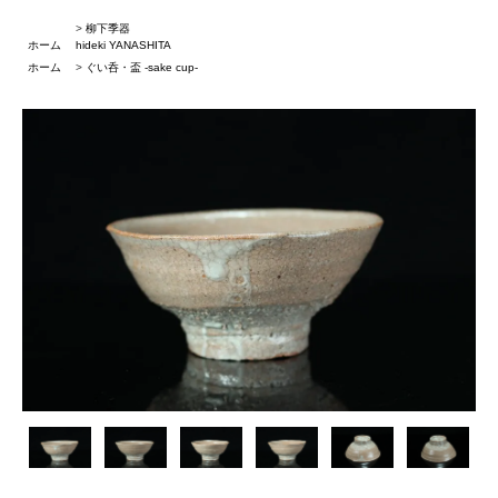
>
柳下季器
ホーム
hideki YANASHITA
ホーム
>
ぐい呑・盃 -sake cup-