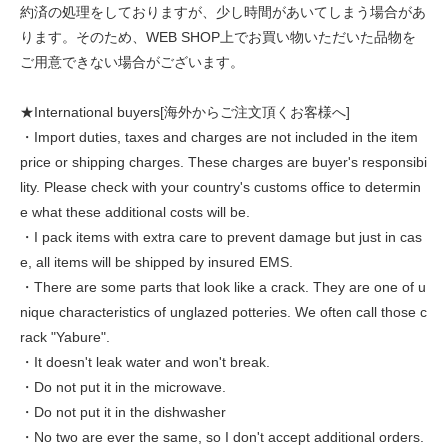
約済の処理をしておりますが、少し時間があいてしまう場合があ
ります。そのため、WEB SHOP上でお買い物いただいた品物を
ご用意できない場合がございます。
★International buyers[海外からご注文頂くお客様へ]
・Import duties, taxes and charges are not included in the item
price or shipping charges. These charges are buyer's responsibi
lity. Please check with your country's customs office to determin
e what these additional costs will be.
・I pack items with extra care to prevent damage but just in cas
e, all items will be shipped by insured EMS.
・There are some parts that look like a crack. They are one of u
nique characteristics of unglazed potteries. We often call those c
rack "Yabure".
・It doesn't leak water and won't break.
・Do not put it in the microwave.
・Do not put it in the dishwasher
・No two are ever the same, so I don't accept additional orders.