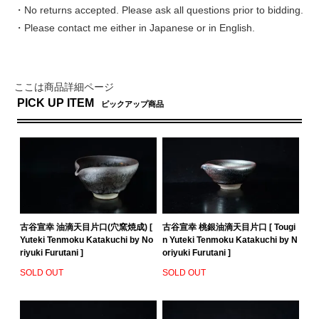
・No returns accepted. Please ask all questions prior to bidding.
・Please contact me either in Japanese or in English.
ここは商品詳細ページ
PICK UP ITEM
ピックアップ商品
古谷宣幸 油滴天目片口(穴窯焼成) [
古谷宣幸 桃銀油滴天目片口 [ Tougi
Yuteki Tenmoku Katakuchi by No
n Yuteki Tenmoku Katakuchi by N
riyuki Furutani ]
oriyuki Furutani ]
SOLD OUT
SOLD OUT