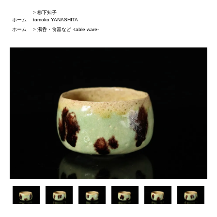
>
柳下知子
ホーム
tomoko YANASHITA
ホーム
>
湯呑・食器など -table ware-