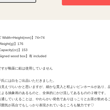
Width×Height(mm)】74×74
eight(g)】176
pacity(cc)】153
gned wood box】有 included
ですが釉薬に鉛は使用していません
子氏には白をご出品いただきました。
は見えづらいかと思いますが、細かな貫入と程よいピンホールがあり、
による抽象画のあるものと、全体的にかけ流してあるものの２種です。
共通していえることは、やわらかい発色でありほっこりとお茶が飲める
雰囲気が高台でもしっかり表現されているところも魅力です♡