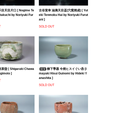
目天目片口 [ Nogime Te
古谷宣幸 油滴天目盃(穴窯焼成) [ Yut
akuchi by Noriyuki Fur
eki Tenmoku Hai by Noriyuki Furut
ani ]
T
SOLD OUT
盌 [ Shigaraki Chawa
柳下季器 今焼ヒスイぐい呑 [I
ugimoto ]
mayaki Hisui Guinomi by Hideki Y
anashita ]
T
SOLD OUT