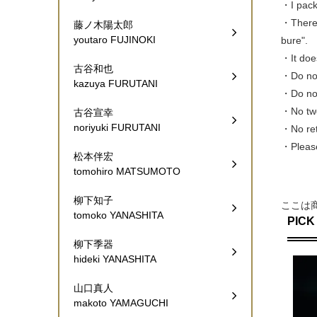
・I pack 
・There a
藤ノ木陽太郎
youtaro FUJINOKI
bure".
・It doe
古谷和也
・Do not
kazuya FURUTANI
・Do not
・No two
古谷宣幸
noriyuki FURUTANI
・No retu
・Please
松本伴宏
tomohiro MATSUMOTO
柳下知子
ここは
tomoko YANASHITA
PICK
柳下季器
hideki YANASHITA
山口真人
makoto YAMAGUCHI