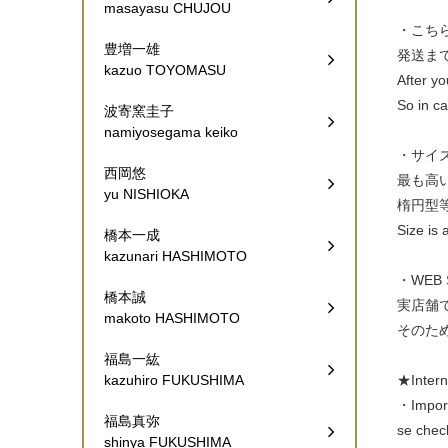
masayasu CHUJOU
・こち
豊増一雄
発送ま
kazuo TOYOMASU
After yo
So in ca
波寄窯圭子
namiyosegama keiko
・サイ
西岡悠
最も高
yu NISHIOKA
楕円型
Size is 
橋本一成
kazunari HASHIMOTO
・WEB
橋本誠
実店舗
makoto HASHIMOTO
そのた
福島一紘
★Inte
kazuhiro FUKUSHIMA
・Import 
福島真弥
se check
shinya FUKUSHIMA