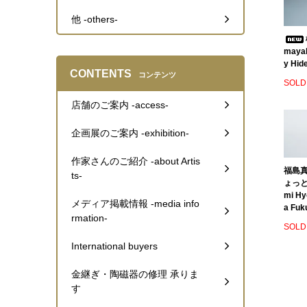
他 -others-
mayak
y Hide
CONTENTS
コンテンツ
SOLD
店舗のご案内 -access-
企画展のご案内 -exhibition-
作家さんのご紹介 -about Artis
福島真
ts-
ょっとこ
mi Hy
メディア掲載情報 -media info
a Fuk
rmation-
SOLD
International buyers
金継ぎ・陶磁器の修理 承りま
す