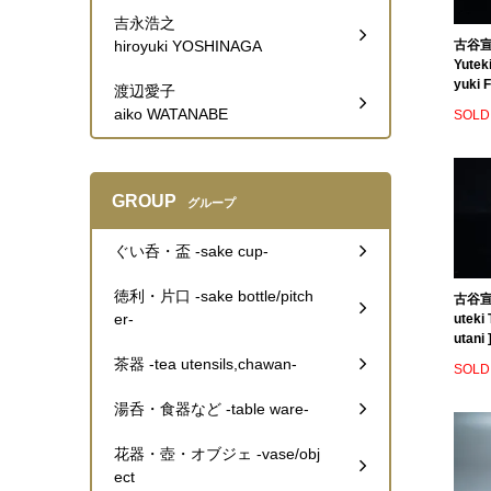
吉永浩之
hiroyuki YOSHINAGA
古谷宣
Yutek
yuki F
渡辺愛子
aiko WATANABE
SOLD
GROUP
グループ
ぐい呑・盃 -sake cup-
徳利・片口 -sake bottle/pitch
古谷宣幸
er-
uteki
utani 
茶器 -tea utensils,chawan-
SOLD
湯呑・食器など -table ware-
花器・壺・オブジェ -vase/obj
ect