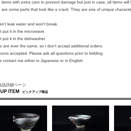
items with extra care to prevent damage but just in case, all items wil
re some parts that look like a crack. They are one of unique characteri
sn't leak water and won't break.
 put it in the microwave.
 put it in the dishwasher
 are ever the same, so I don't accept additional orders.
rns accepted. Please ask all questions prior to bidding.
 contact me either in Japanese or in English.
商品詳細ページ
 UP ITEM
ピックアップ商品