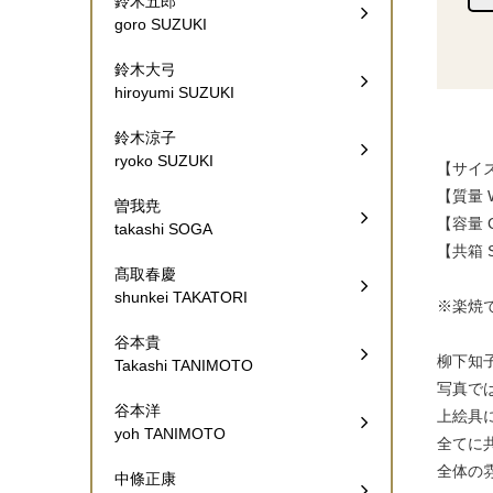
鈴木五郎
goro SUZUKI
鈴木大弓
hiroyumi SUZUKI
鈴木涼子
ryoko SUZUKI
【サイズ 
【質量 W
曽我尭
【容量 Ca
takashi SOGA
【共箱 Si
髙取春慶
shunkei TAKATORI
※楽焼
谷本貴
柳下知
Takashi TANIMOTO
写真で
谷本洋
上絵具
yoh TANIMOTO
全てに
全体の
中條正康