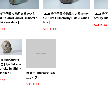
柳下季器 今焼片身替ぐい呑 [I
柳下季器 今焼黒ぐい呑 [Imay
柳下季
i Katami Gawari Guinomi b
aki Kuro Guinomi by Hideki Yanas
omi by Hid
ki Yanashita ]
hita ]
SOLD OU
 OUT
SOLD OUT
弥 伊賀酒吞 ひ
 [ Iga Sakeno
ottoko by Shiny
ushima ]
[商談中] 梶原靖元 信楽
土カップ
 OUT
SOLD OUT