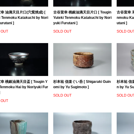
幸 油滴天目片口(穴窯焼成) [
古谷宣幸 桃銀油滴天目片口 [ Tougin
古谷宣幸 禾
i Tenmoku Katakuchi by Nori
Yuteki Tenmoku Katakuchi by Nori
nmoku Kat
urutani ]
yuki Furutani ]
utani ]
 OUT
SOLD OUT
SOLD OU
 桃銀油滴天目盃 [ Tougin Y
杉本祐 信楽ぐい呑 [ Shigaraki Guin
杉本祐 信楽茶
 Tenmoku Hai by Noriyuki Fur
omi by Yu Sugimoto ]
n by Yu S
]
SOLD OUT
SOLD OU
 OUT