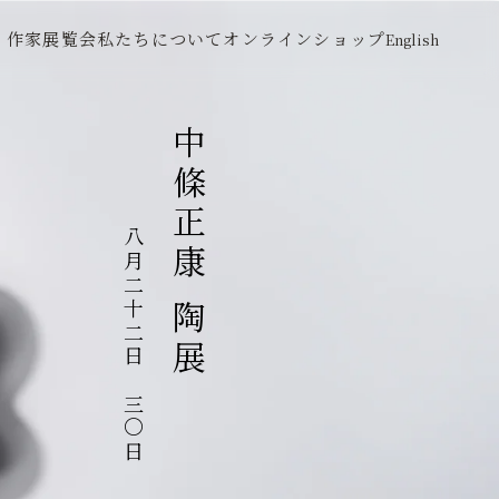
作家
展覧会
私たちについて
オンラインショップ
English
中條正康 陶展
八月二十二日～三〇日