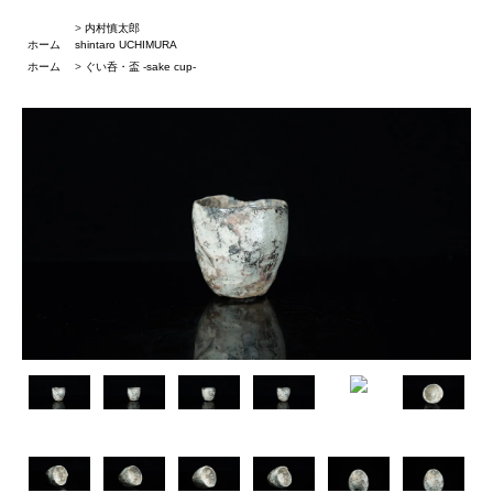
>
内村慎太郎
ホーム
shintaro UCHIMURA
ホーム
>
ぐい呑・盃 -sake cup-