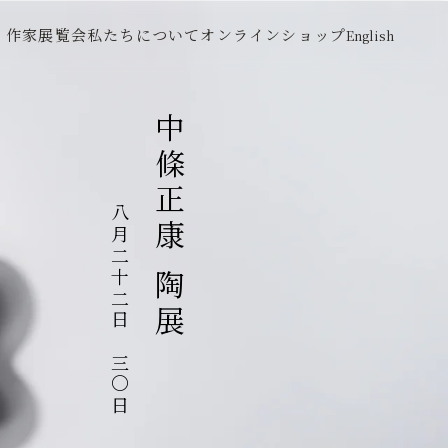
作家
展覧会
私たちについて
オンラインショップ
English
中條正康 陶展
八月二十二日～三〇日