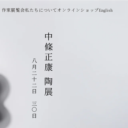
作家
展覧会
私たちについて
オンラインショップ
English
中條正康 陶展
八月二十二日～三〇日