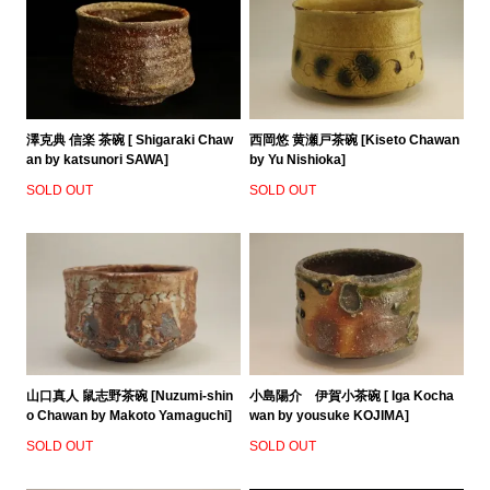
澤克典 信楽 茶碗 [ Shigaraki Chaw
西岡悠 黄瀬戸茶碗 [Kiseto Chawan
an by katsunori SAWA]
by Yu Nishioka]
SOLD OUT
SOLD OUT
山口真人 鼠志野茶碗 [Nuzumi-shin
小島陽介 伊賀小茶碗 [ Iga Kocha
o Chawan by Makoto Yamaguchi]
wan by yousuke KOJIMA]
SOLD OUT
SOLD OUT