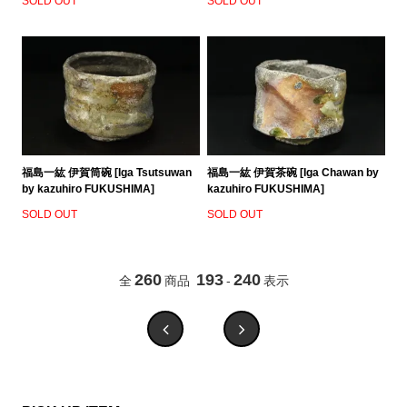
SOLD OUT
SOLD OUT
福島一紘 伊賀筒碗 [Iga Tsutsuwan
福島一紘 伊賀茶碗 [Iga Chawan by
by kazuhiro FUKUSHIMA]
kazuhiro FUKUSHIMA]
SOLD OUT
SOLD OUT
260
193
240
全
商品
-
表示