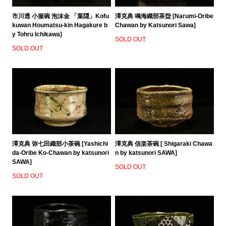
市川透 小服碗 泡沫金 「葉隠」Kofu
澤克典 鳴海織部茶盌 [Narumi-Oribe
kuwan Houmatsu-kin Hagakure b
Chawan by Katsunori Sawa]
y Tohru Ichikawa]
SOLD OUT
SOLD OUT
澤克典 弥七田織部小茶碗 [Yashichi
澤克典 信楽茶碗 [ Shigaraki Chawa
da-Oribe Ko-Chawan by katsunori
n by katsunori SAWA]
SAWA]
SOLD OUT
SOLD OUT