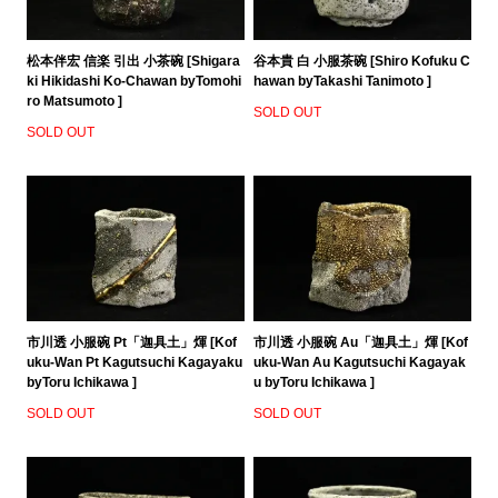
松本伴宏 信楽 引出 小茶碗 [Shigara
谷本貴 白 小服茶碗 [Shiro Kofuku C
ki Hikidashi Ko-Chawan byTomohi
hawan byTakashi Tanimoto ]
ro Matsumoto ]
SOLD OUT
SOLD OUT
市川透 小服碗 Pt「迦具土」煇 [Kof
市川透 小服碗 Au「迦具土」煇 [Kof
uku-Wan Pt Kagutsuchi Kagayaku
uku-Wan Au Kagutsuchi Kagayak
byToru Ichikawa ]
u byToru Ichikawa ]
SOLD OUT
SOLD OUT