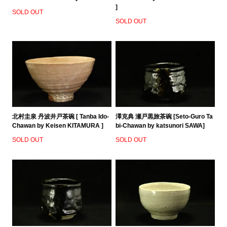
]
SOLD OUT
SOLD OUT
北村圭泉 丹波井戸茶碗 [ Tanba Ido-
澤克典 瀬戸黒旅茶碗 [Seto-Guro Ta
Chawan by Keisen KITAMURA ]
bi-Chawan by katsunori SAWA]
SOLD OUT
SOLD OUT