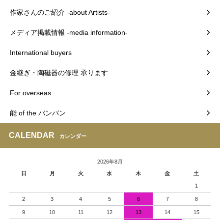
作家さんのご紹介 -about Artists-
メディア掲載情報 -media information-
International buyers
金継ぎ・陶磁器の修理 承ります
For overseas
能 of the バンバン
CALENDAR
カレンダー
2026年8月
日
月
火
水
木
金
土
1
2
3
4
5
6
7
8
9
10
11
12
13
14
15