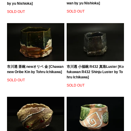
wan by yu Nishioka]
by yu Nishioka]
SOLD OUT
SOLD OUT
市川透 茶碗 newオリベ 金 [Chawan
市川透 小福碗 R432 真珠Luster [Ko
new Oribe Kin by Tohru Ichikawa]
fukuwan R432 Shinju Luster by To
hru Ichikawa]
SOLD OUT
SOLD OUT