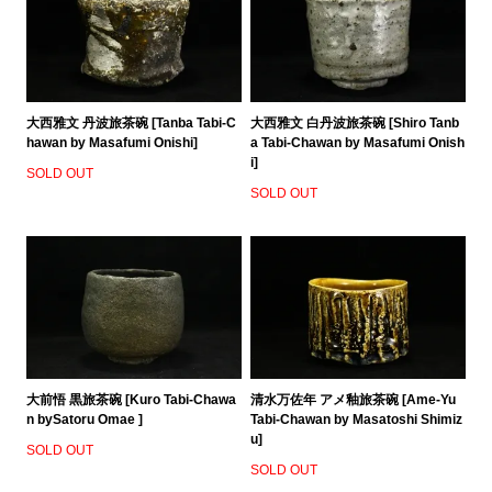
大西雅文 丹波旅茶碗 [Tanba Tabi-C
大西雅文 白丹波旅茶碗 [Shiro Tanb
hawan by Masafumi Onishi]
a Tabi-Chawan by Masafumi Onish
i]
SOLD OUT
SOLD OUT
大前悟 黒旅茶碗 [Kuro Tabi-Chawa
清水万佐年 アメ釉旅茶碗 [Ame-Yu
n bySatoru Omae ]
Tabi-Chawan by Masatoshi Shimiz
u]
SOLD OUT
SOLD OUT