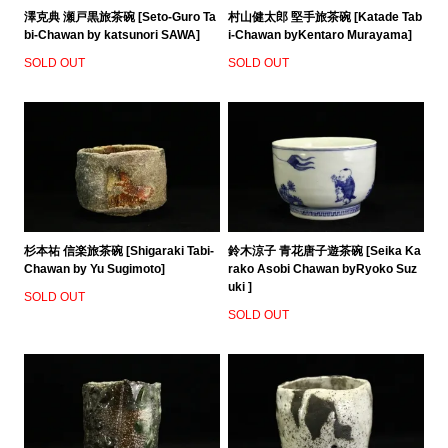
澤克典 瀬戸黒旅茶碗 [Seto-Guro Ta
村山健太郎 堅手旅茶碗 [Katade Tab
bi-Chawan by katsunori SAWA]
i-Chawan byKentaro Murayama]
SOLD OUT
SOLD OUT
杉本祐 信楽旅茶碗 [Shigaraki Tabi-
鈴木涼子 青花唐子遊茶碗 [Seika Ka
Chawan by Yu Sugimoto]
rako Asobi Chawan byRyoko Suz
uki ]
SOLD OUT
SOLD OUT