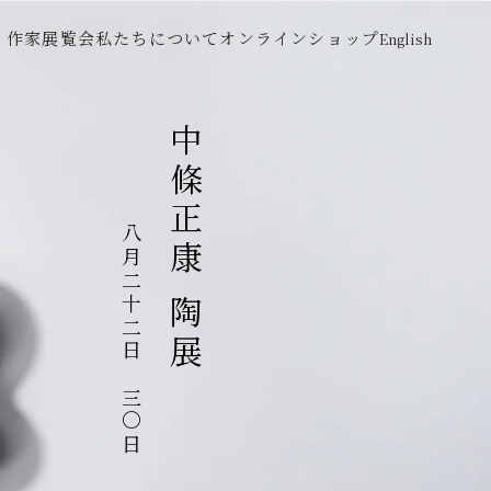
作家
展覧会
私たちについて
オンラインショップ
English
中條正康 陶展
八月二十二日～三〇日